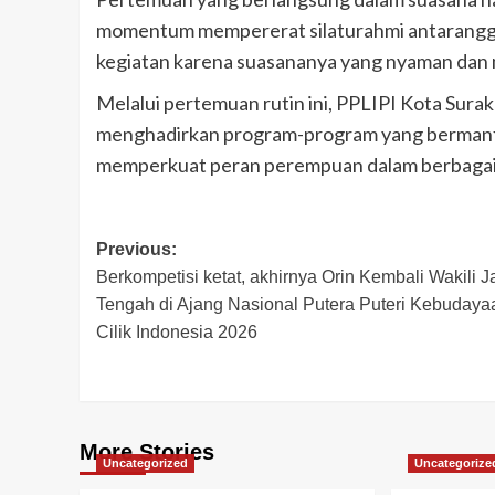
momentum mempererat silaturahmi antaranggot
kegiatan karena suasananya yang nyaman dan m
Melalui pertemuan rutin ini, PPLIPI Kota Sur
menghadirkan program-program yang bermanfa
memperkuat peran perempuan dalam berbagai b
Post
Previous:
Berkompetisi ketat, akhirnya Orin Kembali Wakili 
navigation
Tengah di Ajang Nasional Putera Puteri Kebudaya
Cilik Indonesia 2026
More Stories
Uncategorized
Uncategorize