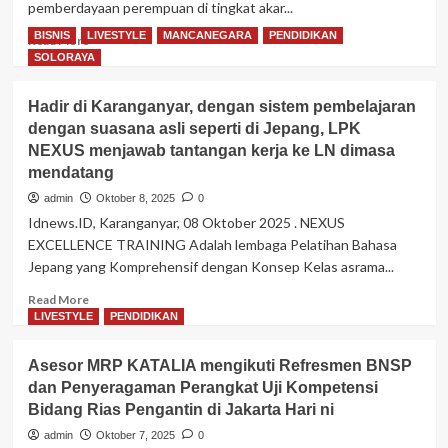
pemberdayaan perempuan di tingkat akar...
dan
melaksanakan
BISNIS
LIVESTYLE
MANCANEGARA
PENDIDIKAN
Read
Read More
doa
more
SOLORAYA
bersama,
about
Ramadhan
Pembinaan
2026
Hadir di Karanganyar, dengan sistem pembelajaran
Organisasi
di
dengan suasana asli seperti di Jepang, LPK
Wanita,
Rumah
NEXUS menjawab tantangan kerja ke LN dimasa
Cik
AFC
Naniek
mendatang
Colomadu
menegaskan
admin
Oktober 8, 2025
0
pentingnya
Idnews.ID, Karanganyar, 08 Oktober 2025 . NEXUS
perempuan
EXCELLENCE TRAINING Adalah lembaga Pelatihan Bahasa
berperan
Jepang yang Komprehensif dengan Konsep Kelas asrama...
dalam
dunia
Read
Read More
politik
more
LIVESTYLE
PENDIDIKAN
di
about
Indonesia
Hadir
Asesor MRP KATALIA mengikuti Refresmen BNSP
di
dan Penyeragaman Perangkat Uji Kompetensi
Karanganyar,
Bidang Rias Pengantin di Jakarta Hari ni
dengan
sistem
admin
Oktober 7, 2025
0