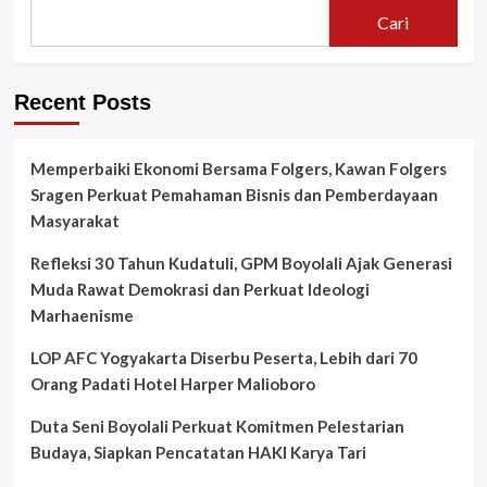
Sumatera
ni
Cari
Barat
menggelar
pertemuan
seluruh
Recent Posts
membernya,
Ewien
Firdaus
Memperbaiki Ekonomi Bersama Folgers, Kawan Folgers
memotivasi
Sragen Perkuat Pemahaman Bisnis dan Pemberdayaan
dengan
Sukses
Masyarakat
Storynya.
Refleksi 30 Tahun Kudatuli, GPM Boyolali Ajak Generasi
Muda Rawat Demokrasi dan Perkuat Ideologi
Marhaenisme
LOP AFC Yogyakarta Diserbu Peserta, Lebih dari 70
Orang Padati Hotel Harper Malioboro
Duta Seni Boyolali Perkuat Komitmen Pelestarian
Budaya, Siapkan Pencatatan HAKI Karya Tari