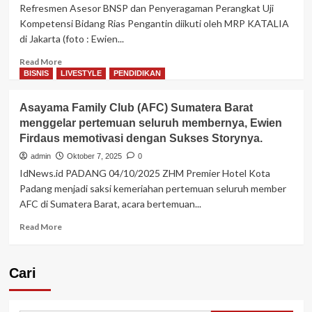
pembelajaran
Refresmen Asesor BNSP dan Penyeragaman Perangkat Uji
dengan
Kompetensi Bidang Rias Pengantin diikuti oleh MRP KATALIA
suasana
di Jakarta (foto : Ewien...
asli
seperti
Read
Read More
di
more
BISNIS
LIVESTYLE
PENDIDIKAN
Jepang,
about
LPK
Asesor
NEXUS
Asayama Family Club (AFC) Sumatera Barat
MRP
menjawab
menggelar pertemuan seluruh membernya, Ewien
KATALIA
tantangan
Firdaus memotivasi dengan Sukses Storynya.
mengikuti
kerja
Refresmen
admin
Oktober 7, 2025
0
ke
BNSP
IdNews.id PADANG 04/10/2025 ZHM Premier Hotel Kota
LN
dan
dimasa
Padang menjadi saksi kemeriahan pertemuan seluruh member
Penyeragaman
mendatang
AFC di Sumatera Barat, acara bertemuan...
Perangkat
Uji
Read
Read More
Kompetensi
more
Bidang
about
Rias
Asayama
Cari
Pengantin
Family
di
Club
Jakarta
(AFC)
Hari