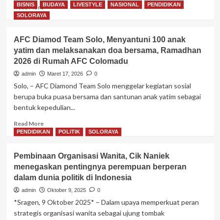
BISNIS
BUDAYA
LIVESTYLE
NASIONAL
PENDIDIKAN
Read
Read More
more
SOLORAYA
about
Inventarisasi
AFC Diamod Team Solo, Menyantuni 100 anak
Budaya
yatim dan melaksanakan doa bersama, Ramadhan
Boyolali
2026 di Rumah AFC Colomadu
Dikebut,
Siap
admin
Maret 17, 2026
0
Diajukan
Solo, – AFC Diamond Team Solo menggelar kegiatan sosial
Jadi
berupa buka puasa bersama dan santunan anak yatim sebagai
WBTB.
bentuk kepedulian...
Read
Read More
more
PENDIDIKAN
POLITIK
SOLORAYA
about
AFC
Pembinaan Organisasi Wanita, Cik Naniek
Diamod
menegaskan pentingnya perempuan berperan
Team
dalam dunia politik di Indonesia
Solo,
Menyantuni
admin
Oktober 9, 2025
0
100
*Sragen, 9 Oktober 2025* – Dalam upaya memperkuat peran
anak
strategis organisasi wanita sebagai ujung tombak
yatim