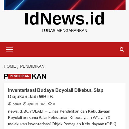
IdNews.id
LUGAS MENGABARKAN
Primary
Menu
HOME
PENDIDIKAN
PENDIDIKAN
PENDIDIKAN
Inventarisasi Budaya Boyolali Dikebut, Siap
Diajukan Jadi WBTB.
admin
April 19, 2026
0
news.id, BOYOLALI — Dinas Pendidikan dan Kebudayaan
Boyolali bersama Balai Pelestarian Kebudayaan Wilayah X
melakukan inventarisasi Objek Pemajuan Kebudayaan (OPK)...