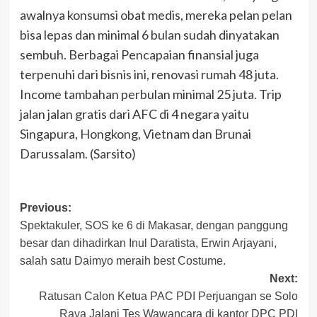
awalnya konsumsi obat medis, mereka pelan pelan
bisa lepas dan minimal 6 bulan sudah dinyatakan
sembuh. Berbagai Pencapaian finansial juga
terpenuhi dari bisnis ini, renovasi rumah 48 juta.
Income tambahan perbulan minimal 25 juta. Trip
jalan jalan gratis dari AFC di 4 negara yaitu
Singapura, Hongkong, Vietnam dan Brunai
Darussalam. (Sarsito)
Post
Previous:
Spektakuler, SOS ke 6 di Makasar, dengan panggung
navigation
besar dan dihadirkan Inul Daratista, Erwin Arjayani,
salah satu Daimyo meraih best Costume.
Next:
Ratusan Calon Ketua PAC PDI Perjuangan se Solo
Raya Jalani Tes Wawancara di kantor DPC PDI