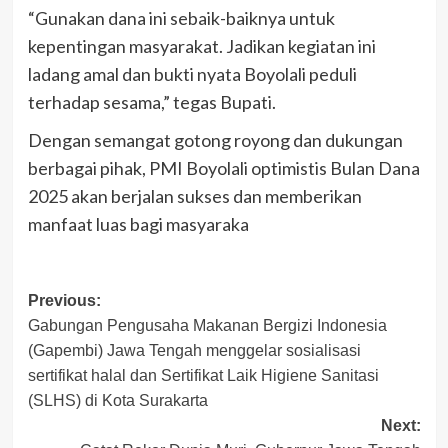
“Gunakan dana ini sebaik-baiknya untuk
kepentingan masyarakat. Jadikan kegiatan ini
ladang amal dan bukti nyata Boyolali peduli
terhadap sesama,” tegas Bupati.
Dengan semangat gotong royong dan dukungan
berbagai pihak, PMI Boyolali optimistis Bulan Dana
2025 akan berjalan sukses dan memberikan
manfaat luas bagi masyaraka
Post
Previous:
Gabungan Pengusaha Makanan Bergizi Indonesia
navigation
(Gapembi) Jawa Tengah menggelar sosialisasi
sertifikat halal dan Sertifikat Laik Higiene Sanitasi
(SLHS) di Kota Surakarta
Next: